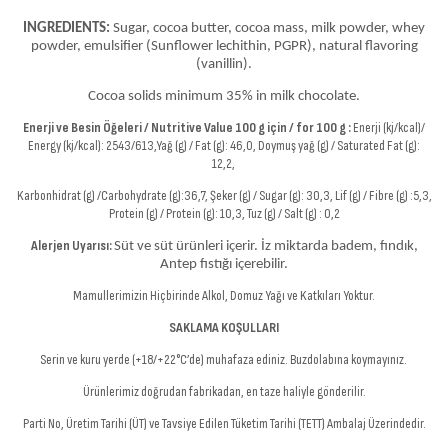
INGREDIENTS:
Sugar, cocoa butter, cocoa mass, milk powder, whey
powder, emulsifier (Sunflower lechithin, PGPR), natural flavoring
(vanillin).
Cocoa solids minimum 35% in milk chocolate.
Enerji ve Besin Öğeleri / Nutritive Value 100 g için / for 100 g :
Enerji (kj/kcal)/
Energy (kj/kcal): 2543/613,Yağ (g) / Fat (g): 46,0, Doymuş yağ (g) / Saturated Fat (g):
12,2,
Karbonhidrat (g) /Carbohydrate (g):36,7, Şeker (g) / Sugar (g): 30,3, Lif (g) / Fibre (g) :5,3,
Protein (g) / Protein (g): 10,3, Tuz (g) / Salt (g) : 0,2
Alerjen Uyarısı:
Süt ve süt ürünleri içerir. İz miktarda badem, fındık,
Antep fıstığı içerebilir.
Mamullerimizin Hiçbirinde Alkol, Domuz Yağı ve Katkıları Yoktur.
SAKLAMA KOŞULLARI
Serin ve kuru yerde (+18/+22°C’de) muhafaza ediniz. Buzdolabına koymayınız.
Ürünlerimiz doğrudan fabrikadan, en taze haliyle gönderilir.
Parti No, Üretim Tarihi (ÜT) ve Tavsiye Edilen Tüketim Tarihi (TETT) Ambalaj Üzerindedir.