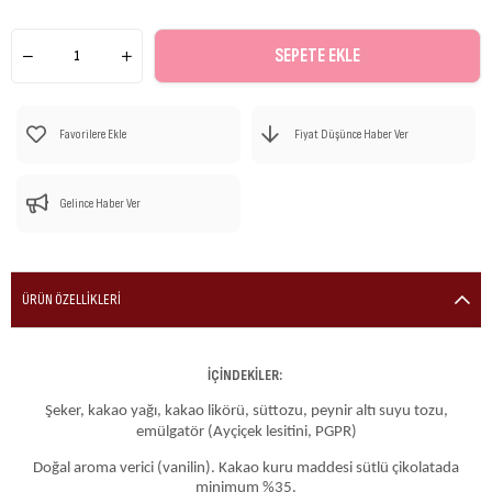
Favorilere Ekle
Fiyat Düşünce Haber Ver
Gelince Haber Ver
ÜRÜN ÖZELLIKLERI
İÇİNDEKİLER:
Şeker, kakao yağı, kakao likörü, süttozu, peynir altı suyu tozu,
emülgatör (Ayçiçek lesitini, PGPR)
Doğal aroma verici (vanilin). Kakao kuru maddesi sütlü çikolatada
minimum %35.