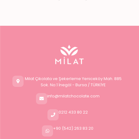
Milat Çikolata ve Şekerleme Yeniceköy Mah. 885
Sok. No:1 İnegöl - Bursa / TÜRKİYE
info@milatchocolate.com
0212 433 80 22
+90 (542) 263 83 20