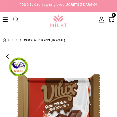
1000 TL üzeri siparişlerde ÜCRETSİZ KARGO!
0
Milat Vilux Sütlü Tablet Çikolata 30 g