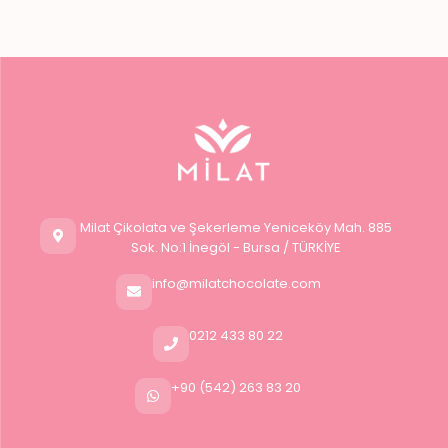
Milat Çikolata ve Şekerleme Yeniceköy Mah. 885
Sok. No:1 İnegöl - Bursa / TÜRKİYE
info@milatchocolate.com
0212 433 80 22
+90 (542) 263 83 20