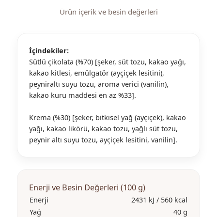
Ürün içerik ve besin değerleri
İçindekiler:
Sütlü çikolata (%70) [şeker, süt tozu, kakao yağı,
kakao kitlesi, emülgatör (ayçiçek lesitini),
peyniraltı suyu tozu, aroma verici (vanilin),
kakao kuru maddesi en az %33].
Krema (%30) [şeker, bitkisel yağ (ayçiçek), kakao
yağı, kakao likörü, kakao tozu, yağlı süt tozu,
peynir altı suyu tozu, ayçiçek lesitini, vanilin].
Enerji ve Besin Değerleri (100 g)
Enerji
2431 kJ / 560 kcal
Yağ
40 g