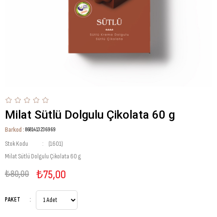
Milat Sütlü Dolgulu Çikolata 60 g
Barkod
:
8681413236969
Stok Kodu
(1601)
Milat Sütlü Dolgulu Çikolata 60 g
₺75,00
₺80,00
PAKET
: