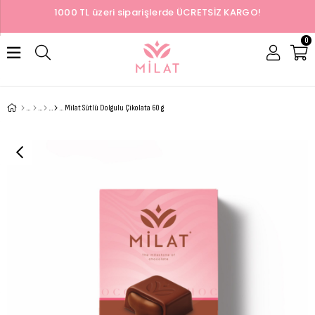
1000 TL üzeri siparişlerde ÜCRETSİZ KARGO!
0
Milat Sütlü Dolgulu Çikolata 60 g