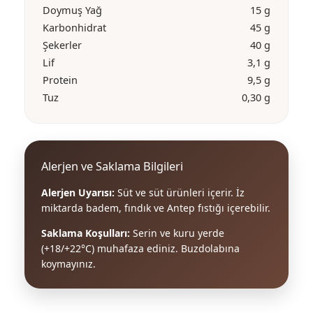
Doymuş Yağ
15 g
Karbonhidrat
45 g
Şekerler
40 g
Lif
3,1 g
Protein
9,5 g
Tuz
0,30 g
Alerjen ve Saklama Bilgileri
Alerjen Uyarısı:
Süt ve süt ürünleri içerir. İz
miktarda badem, fındık ve Antep fıstığı içerebilir.
Saklama Koşulları:
Serin ve kuru yerde
(+18/+22°C) muhafaza ediniz. Buzdolabına
koymayınız.